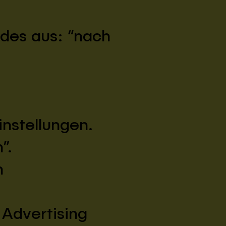
ndes aus: “nach
nstellungen.
”.
n
 Advertising