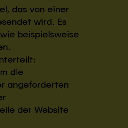
el, das von einer
sendet wird. Es
 wie beispielsweise
en.
terteilt:
um die
er angeforderten
er
eile der Website