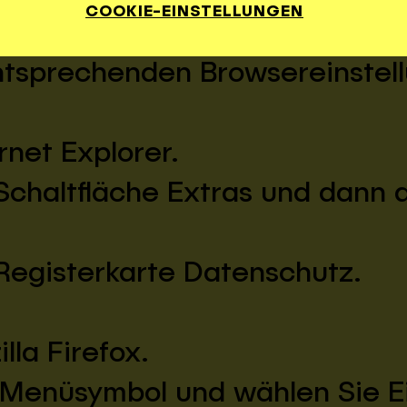
COOKIE-EINSTELLUNGEN
icht mehr wie gewünscht funkt
entsprechenden Browsereinstel
rnet Explorer.
 Schaltfläche Extras und dann 
 Registerkarte Datenschutz.
lla Firefox.
s Menüsymbol und wählen Sie Ei