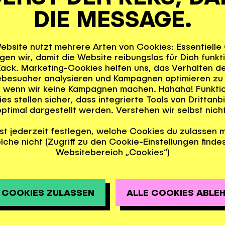
e Sie durch unsere Website nav
DIE MESSAGE.
sich interessieren. Auch diese
ebsite nutzt mehrere Arten von Cookies: Essentielle
Gerät.
gen wir, damit die Website reibungslos für Dich funkti
ack. Marketing-Cookies helfen uns, das Verhalten d
besucher analysieren und Kampagnen optimieren zu
 wenn wir keine Kampagnen machen. Hahaha! Funktio
okie-Einstellungen:
es stellen sicher, dass integrierte Tools von Drittanb
optimal dargestellt werden. Verstehen wir selbst nicht
rn
st jederzeit festlegen, welche Cookies du zulassen 
lche nicht (Zugriff zu den Cookie-Einstellungen findes
Websitebereich „Cookies“)
Speicherung von Cookies unte
 COOKIES ZULASSEN
ALLE COOKIES ABLE
 anhand Ihrer Browsereinstell
Deaktivieren der Cookies kann